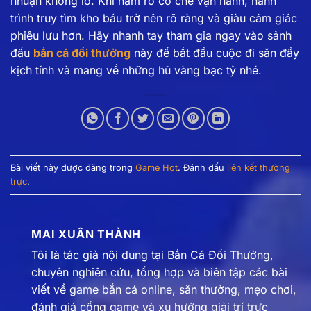
nhuận khổng lồ. Khi nắm rõ cơ chế vận hành, hành
trình truy tìm kho báu trở nên rõ ràng và giàu cảm giác
phiêu lưu hơn. Hãy nhanh tay tham gia ngay vào sảnh
đấu
bắn cá đổi thưởng
này để bắt đầu cuộc đi săn đầy
kịch tính và mang về những hũ vàng bạc tỷ nhé.
Bài viết này được đăng trong
Game Hot
. Đánh dấu
liên kết thường
trực
.
MAI XUÂN THÀNH
Tôi là tác giả nội dung tại Bắn Cá Đổi Thưởng,
chuyên nghiên cứu, tổng hợp và biên tập các bài
viết về game bắn cá online, săn thưởng, mẹo chơi,
đánh giá cổng game và xu hướng giải trí trực