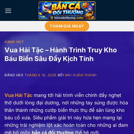
Bỏ
qua
nội
dung
THAM GIA NGAY
GAME HOT
Vua Hải Tặc – Hành Trình Truy Kho
Báu Biển Sâu Đầy Kịch Tính
ĐĂNG VÀO
THÁNG 6 18, 2026
BỞI
MAI XUÂN THÀNH
Vua Hải Tặc
mang tới hải trình viễn chinh đầy nghẹt
thở dưới lòng đại dương, nơi những tay súng được hóa
thân thành những cướp biển thực thụ để săn lùng kho
báu cổ xưa. Siêu phẩm giải trí này hứa hẹn mang lại
những trải nghiệm lột xác hoàn toàn cho những ai đam
mê bộ môn
bắn cá đổi thưởng
thế hệ mới.