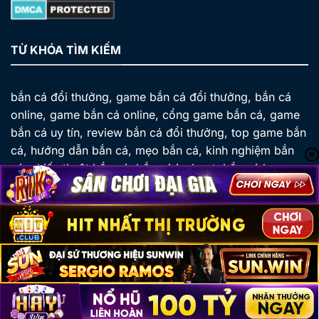
TỪ KHÓA TÌM KIẾM
bắn cá đổi thưởng, game bắn cá đổi thưởng, bắn cá
online, game bắn cá online, cổng game bắn cá, game
bắn cá uy tín, review bắn cá đổi thưởng, top game bắn
cá, hướng dẫn bắn cá, mẹo bắn cá, kinh nghiệm bắn
cá, chiến thuật bắn cá, bắn cá jackpot, bắn cá boss,
bắn cá rồng, bắn cá thần tài, tải app bắn cá, khuyến
mãi bắn cá, game bắn cá mới nhất, tổng hợp game
bắn cá đổi thưởng
Copyright 2026 ©
Bắn Cá Đổi Thưởng