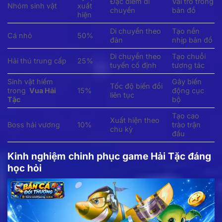
Đặc điểm di
Vai trò trong
Nhóm sinh vật
xuất
chuyển
bản đồ
hiện
Di chuyển theo
Tạo nền
Cá nhỏ
50%
đàn
nhịp bản đồ
Di chuyển theo
Tạo chuỗi
Hải thú trung cấp
25%
tuyến cố định
tương tác
Sinh vật hiếm
Gây biến
Tốc độ biến đổi
trong
Vua Hải
15%
động cục
liên tục
Tặc
bộ
Tạo cao
Xuất hiện theo
Boss hải vương
10%
trào trận
chu kỳ
đấu
Kinh nghiệm chinh phục game Hải Tặc đáng
học hỏi