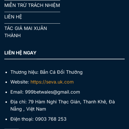
MIỄN TRỪ TRÁCH NHIỆM
LIÊN HỆ
TÁC GIẢ MAI XUÂN
THÀNH
LIÊN HỆ NGAY
Thương hiệu: Bắn Cá Đổi Thưởng
Website:
https://seva.uk.com
Email:
999betwales@gmail.com
Địa chỉ: 79 Hàm Nghi Thạc Gián, Thanh Khê, Đà
Nẵng , Việt Nam
Điện thoại: 0903 768 253