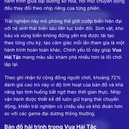
hành trình giữa đại dương số hóa, nơi mọi chuyển động
đều thay đổi theo nhịp riêng của từng phiên.
Trải nghiệm này mô phỏng thế giới cướp biển hiện đại
với hệ sinh thái biển sâu liên tục biến đổi. Sinh vật, kho
báu và vùng biển không đứng yên mà được tái tạo
theo từng chu kỳ, tạo cảm giác mỗi lần tham gia là một
hành trình hoàn toàn khác. Chính yếu tố này giúp
Vua
Hải Tặc
mang màu sắc khám phá nhiều hơn là lối chơi
lặp lại.
Theo ghi nhận từ cộng đồng người chơi, khoảng 72%
đánh giá cao trò này vì độ linh hoạt của bản đồ và khả
năng tạo tình huống bất ngờ theo thời gian thực. Nhịp
vận hành được thiết kế để luôn giữ trạng thái chuyển
động, khiến trải nghiệm có chiều sâu và khó đoán hơn
so với các game đại dương thông thường.
Bản đồ hải trình trong Vua Hải Tặc