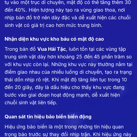
tụ vào một trục di chuyển, mật độ có thể tăng thêm 30
đến 40%. Hiện tượng này tạo ra vùng giao thoa, nơi
nhịp bản đồ trở nên dày đặc và dễ xuất hiện các chuỗi
sinh vật có giá trị cao hơn mức trung bình.
Nhận diện khu vực kho báu có mật độ cao
Trong bản đồ
Vua Hải Tặc
, luôn tồn tại các vùng tập
trung sinh vật dày hơn khoảng 25 đến 45 phần trăm so
với khu vực còn lại. Những khu vực này thường nằm tại
điểm giao nhau của nhiều luồng di chuyển, tạo ra trạng
thái dồn nhịp rõ rệt. Khi mật độ tăng liên tục trong 10
đến 20 giây, đây là dấu hiệu cho thấy khu vực đang
bước vào giai đoạn hoạt động mạnh, dễ xuất hiện
chuỗi sinh vật liên tiếp.
Quan sát tín hiệu bão biển biến động
Hiệu ứng bão biển là một trong những tín hiệu quan
trọng báo trước sự thay đổi nhịp trận. Khi hiệu ứng này