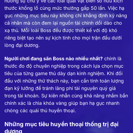
hướng sự chú ý về các loài quái vật biển sở hữu kích
thước khổng lồ cùng mức thưởng gấp 50 lần. Việc hạ
gục những mục tiêu này không chỉ khẳng định kỹ năng
cá nhân mà còn đem lại nguồn tài chính dồi dào cho
xạ thủ. Mỗi loài Boss đều được thiết kế với độ khó
riêng biệt tạo nên sự kịch tính cho mọi trận đấu dưới
lòng đại dương.
Người chơi đang săn Boss nào nhiều nhất?
chính là
thước đo độ chuyên nghiệp trong cách lựa chọn mục
tiêu của từng game thủ dày dạn kinh nghiệm. Khi đối
đầu với những thử thách này, bạn cần tính toán lượng
đạn kỹ lưỡng để tránh lãng phí tài nguyên quý giá
trong tài khoản. Sự kiên nhẫn cùng khả năng nhắm bắn
chính xác là chìa khóa vàng giúp bạn hạ gục nhanh
chóng các quái thú huyền thoại.
Những mục tiêu huyền thoại thống trị đại
dương