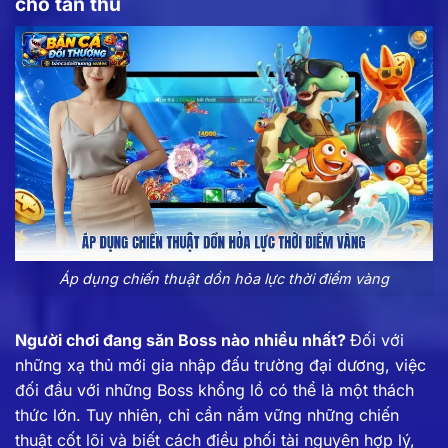
cho tân thủ
Áp dụng chiến thuật dồn hỏa lực thời điểm vàng
Người chơi đang săn Boss nào nhiều nhất?
Đối với
những xạ thủ mới gia nhập đấu trường đại dương, việc
đối đầu với những Boss khổng lồ có thể là một thách
thức lớn. Tuy nhiên, chỉ cần nắm vững những chiến
thuật cốt lõi và biết cách điều phối tài nguyên hợp lý,