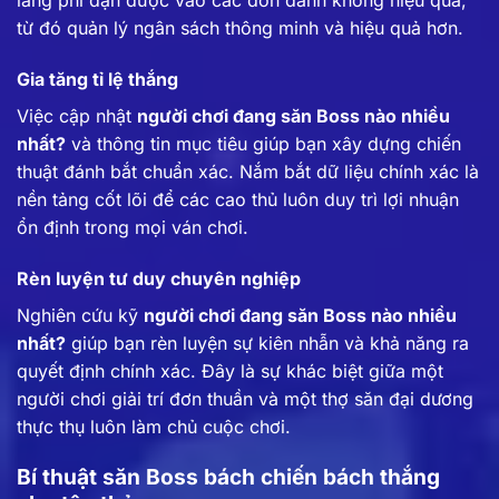
từ đó quản lý ngân sách thông minh và hiệu quả hơn.
Gia tăng tỉ lệ thắng
Việc cập nhật
người chơi đang săn Boss nào nhiều
nhất?
và thông tin mục tiêu giúp bạn xây dựng chiến
thuật đánh bắt chuẩn xác. Nắm bắt dữ liệu chính xác là
nền tảng cốt lõi để các cao thủ luôn duy trì lợi nhuận
ổn định trong mọi ván chơi.
Rèn luyện tư duy chuyên nghiệp
Nghiên cứu kỹ
người chơi đang săn Boss nào nhiều
nhất?
giúp bạn rèn luyện sự kiên nhẫn và khả năng ra
quyết định chính xác. Đây là sự khác biệt giữa một
người chơi giải trí đơn thuần và một thợ săn đại dương
thực thụ luôn làm chủ cuộc chơi.
Bí thuật săn Boss bách chiến bách thắng