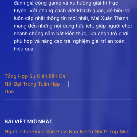
đánh giá cổng game và xu hướng giải trí trực
tuyến. Với phong cách viết khách quan, dễ hiểu và
luôn cập nhật thông tin mới nhất, Mai Xuân Thành
mang đến những nội dung hữu ích, giúp người chơi
nhanh chóng nắm bắt kiến thức, lựa chọn trò chơi
phù hợp và nâng cao trải nghiệm giải trí an toàn,
hiệu quả.
Tổng Hợp Sự Kiện Bắn Cá
Nổi Bật Trong Tuần Hấp
Dẫn
BÀI VIẾT MỚI NHẤT
Người Chơi Đang Săn Boss Nào Nhiều Nhất? Top Mục