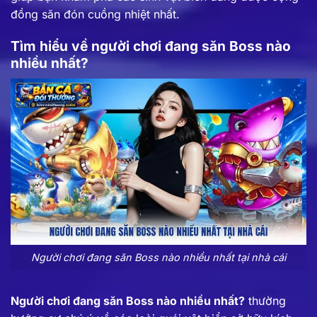
đồng săn đón cuồng nhiệt nhất.
Tìm hiểu về người chơi đang săn Boss nào
nhiều nhất?
Người chơi đang săn Boss nào nhiều nhất tại nhà cái
Người chơi đang săn Boss nào nhiều nhất?
thường