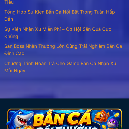
Tiêu
Tổng Hợp Sự Kiện Bắn Cá Nổi Bật Trong Tuần Hấp
Dẫn
Sự Kiện Nhận Xu Miễn Phí – Cơ Hội Săn Quà Cực
Khủng
Săn Boss Nhận Thưởng Lớn Cùng Trải Nghiệm Bắn Cá
Đỉnh Cao
Chương Trình Hoàn Trả Cho Game Bắn Cá Nhận Xu
Mỗi Ngày