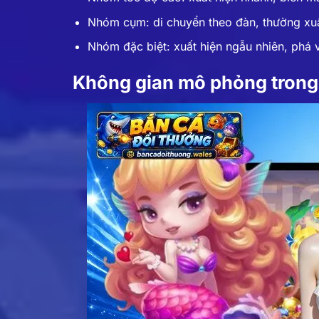
Nhóm cụm: di chuyển theo đàn, thường xuấ
Nhóm đặc biệt: xuất hiện ngẫu nhiên, phá 
Không gian mô phỏng trong 