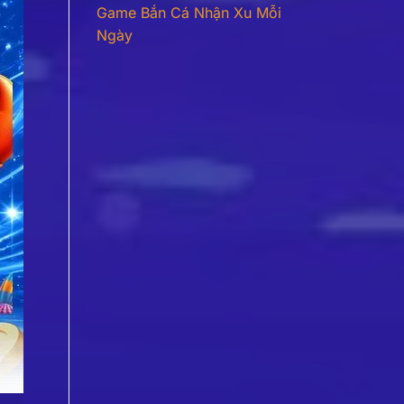
Game Bắn Cá Nhận Xu Mỗi
Ngày