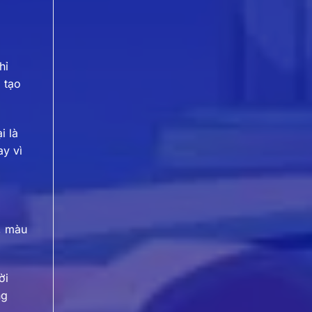
hỉ
 tạo
i là
ay vì
g, màu
ời
ng