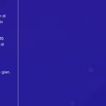
h di
ển
 độ
 di
 gian.