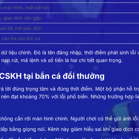
o màn hình, mất kết nối
, giao dịch cần gấp
sao kê, mã giao dịch
 cầu tra cứu lịch sử
dữ liệu chính. Đó là tên đăng nhập, thời điểm phát sinh lỗi
nạp rút, mã lệnh và số tiền là hai chi tiết quan trọng.
CSKH tại bắn cá đổi thưởng
ả lời đúng trọng tâm và đúng thời điểm. Một bộ phận hỗ trợ
 nên đạt khoảng 70% với lỗi phổ biến. Những trường hợp li
hông cần rời màn hình chính. Người chơi có thể gửi ảnh lỗi 
 tiếp bằng giọng nói. Kênh này giảm hiểu sai khi giao dịch c