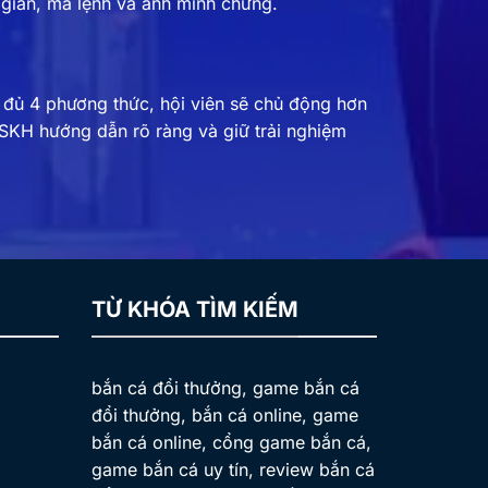
 gian, mã lệnh và ảnh minh chứng.
u đủ 4 phương thức, hội viên sẽ chủ động hơn
KH hướng dẫn rõ ràng và giữ trải nghiệm
TỪ KHÓA TÌM KIẾM
bắn cá đổi thưởng, game bắn cá
đổi thưởng, bắn cá online, game
bắn cá online, cổng game bắn cá,
game bắn cá uy tín, review bắn cá