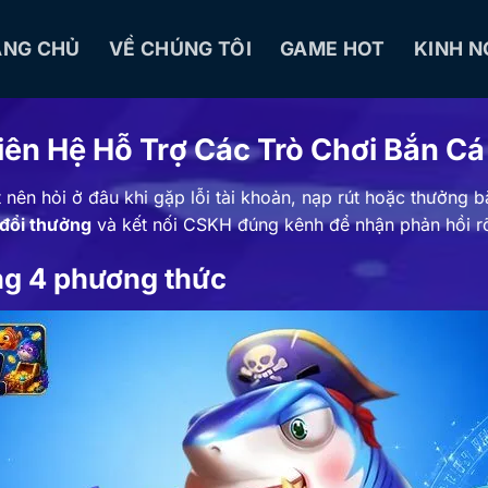
ANG CHỦ
VỀ CHÚNG TÔI
GAME HOT
KINH N
iên Hệ Hỗ Trợ Các Trò Chơi Bắn C
 nên hỏi ở đâu khi gặp lỗi tài khoản, nạp rút hoặc thưởng 
 đổi thưởng
và kết nối CSKH đúng kênh để nhận phản hồi r
ằng 4 phương thức