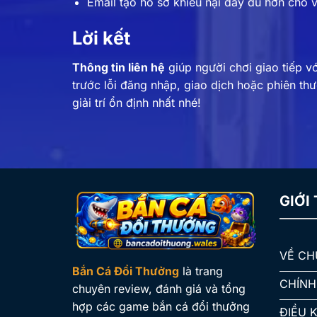
Email tạo hồ sơ khiếu nại đầy đủ hơn cho 
Lời kết
Thông tin liên hệ
giúp người chơi giao tiếp v
trước lỗi đăng nhập, giao dịch hoặc phiên t
giải trí ổn định nhất nhé!
GIỚI
VỀ CH
Bắn Cá Đổi Thưởng
là trang
CHÍNH
chuyên review, đánh giá và tổng
hợp các game bắn cá đổi thưởng
ĐIỀU 