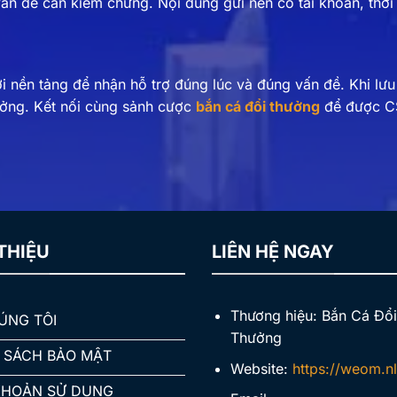
vấn đề cần kiểm chứng. Nội dung gửi nên có tài khoản, thời
ới nền tảng để nhận hỗ trợ đúng lúc và đúng vấn đề. Khi lư
hưởng. Kết nối cùng sảnh cược
bắn cá đổi thưởng
để được CS
 THIỆU
LIÊN HỆ NGAY
Thương hiệu: Bắn Cá Đổi
ÚNG TÔI
Thưởng
 SÁCH BẢO MẬT
Website:
https://weom.nl
KHOẢN SỬ DỤNG