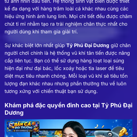
từ ánh nhìn đầu tiên. Hệ thống sinh vật biển được thiết
kế đa dạng với hàng trăm loài cá khác nhau cùng các
hiệu ứng hình ảnh lung linh. Mọi chi tiết đều được chăm
chút tỉ mỉ nhằm tạo ra trải nghiệm chân thực nhất cho
người dùng khi tham gia giải trí.
Sự khác biệt lớn nhất giúp
Tỷ Phú Đại Dương
giữ chân
người chơi chính là hệ thống vũ khí tân tiến được nâng
cấp liên tục. Bạn có thể sử dụng hàng loạt loại súng
hiện đại như đại bác, lốc xoáy hoặc tia laser để tiêu
diệt mục tiêu nhanh chóng. Mỗi loại vũ khí sẽ tiêu tốn
lượng đạn khác nhau nhưng phần thưởng thu về luôn
tương xứng với chiến thuật bạn sử dụng.
Khám phá đặc quyền đỉnh cao tại Tỷ Phú Đại
Dương