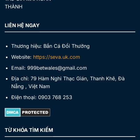
THÀNH
LIÊN HỆ NGAY
Thương hiệu: Bắn Cá Đổi Thưởng
Website:
https://seva.uk.com
Email:
999betwales@gmail.com
Địa chỉ: 79 Hàm Nghi Thạc Gián, Thanh Khê, Đà
Nẵng , Việt Nam
Điện thoại: 0903 768 253
TỪ KHÓA TÌM KIẾM