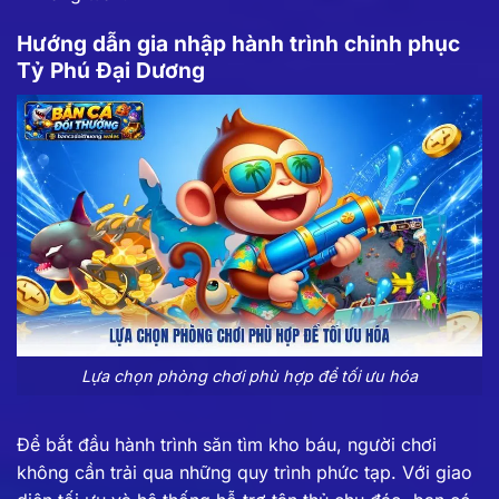
Hướng dẫn gia nhập hành trình chinh phục
Tỷ Phú Đại Dương
Lựa chọn phòng chơi phù hợp để tối ưu hóa
Để bắt đầu hành trình săn tìm kho báu, người chơi
không cần trải qua những quy trình phức tạp. Với giao