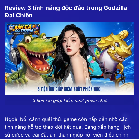
Review 3 tính năng độc đáo trong Godzilla
Đại Chiến
3 tiện ích giúp kiểm soát phiên chơi
Ngoài bối cảnh quái thú, game còn hấp dẫn nhờ các
tính năng hỗ trợ theo dõi kết quả. Bảng xếp hạng, lịch
sử cược và cài đặt âm thanh giúp hội viên điều chỉnh