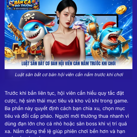
Luật săn bắt cơ bản hội viên cần nắm trước khi chơi
Trước khi bắn liên tục, hội viên cần hiểu quy tắc đặt
cược, hệ sinh thái mục tiêu và kho vũ khí trong game.
Ba phần này quyết định cách bạn chia xu, chọn mục
tiêu và đổi cấp pháo. Người mới thường thua nhanh vì
dùng đạn lớn cho cá nhỏ hoặc săn boss khi vị trí quá
xa. Nắm đúng thể lệ giúp phiên chơi bền hơn và hạn