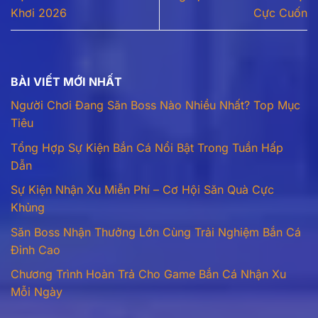
Khơi 2026
Cực Cuốn
BÀI VIẾT MỚI NHẤT
Người Chơi Đang Săn Boss Nào Nhiều Nhất? Top Mục
Tiêu
Tổng Hợp Sự Kiện Bắn Cá Nổi Bật Trong Tuần Hấp
Dẫn
Sự Kiện Nhận Xu Miễn Phí – Cơ Hội Săn Quà Cực
Khủng
Săn Boss Nhận Thưởng Lớn Cùng Trải Nghiệm Bắn Cá
Đỉnh Cao
Chương Trình Hoàn Trả Cho Game Bắn Cá Nhận Xu
Mỗi Ngày