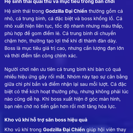
Hệ sinh thái quái thú và mục tiêu trong bàn chơi
Hệ sinh thái trong
Godzilla Đại Chiến
thường gồm cá
nhỏ, cá trung bình, cá đặc biệt và boss khổng lồ. Cá
nhỏ xuất hiện liên tục, tốc độ nhanh nhưng máu thấp,
phù hợp để gom điểm lẻ. Cá trung bình di chuyển
chậm hơn, thường tạo lợi thế khi đi thành đàn dày.
Boss là mục tiêu giá trị cao, nhưng cần lượng đạn lớn
và thời điểm tấn công chính xác.
Người chơi nên ưu tiên cá trung bình khi bàn có quá
nhiều hiệu ứng gây rối mắt. Nhóm này tạo sự cân bằng
giữa chi phí bắn và điểm nhận lại sau mỗi lượt. Cá đặc
biệt có thể kích hoạt thưởng phụ, nhưng không phải lúc
nào cũng dễ hạ. Khi boss xuất hiện ở góc màn hình,
bạn nên chờ nó tiến gần hơn rồi mới tăng hỏa lực.
Kho vũ khí hỗ trợ săn boss hiệu quả
Kho vũ khí trong
Godzilla Đại Chiến
giúp hội viên thay