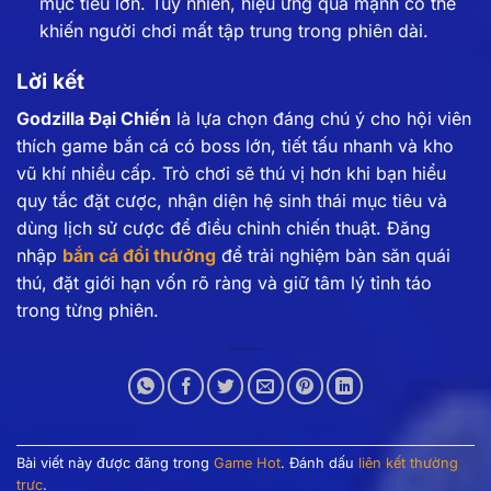
mục tiêu lớn. Tuy nhiên, hiệu ứng quá mạnh có thể
khiến người chơi mất tập trung trong phiên dài.
Lời kết
Godzilla Đại Chiến
là lựa chọn đáng chú ý cho hội viên
thích game bắn cá có boss lớn, tiết tấu nhanh và kho
vũ khí nhiều cấp. Trò chơi sẽ thú vị hơn khi bạn hiểu
quy tắc đặt cược, nhận diện hệ sinh thái mục tiêu và
dùng lịch sử cược để điều chỉnh chiến thuật. Đăng
nhập
bắn cá đổi thưởng
để trải nghiệm bàn săn quái
thú, đặt giới hạn vốn rõ ràng và giữ tâm lý tỉnh táo
trong từng phiên.
Bài viết này được đăng trong
Game Hot
. Đánh dấu
liên kết thường
trực
.