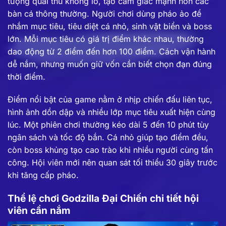
tượng quái thú khổng lồ, tạo cảm giác mạnh hơn các
bàn cá thông thường. Người chơi dùng pháo ảo để
nhắm mục tiêu, tiêu diệt cá nhỏ, sinh vật biển và boss
lớn. Mỗi mục tiêu có giá trị điểm khác nhau, thường
dao động từ 2 điểm đến hơn 100 điểm. Cách vận hành
dễ nắm, nhưng muốn giữ vốn cần biết chọn đạn đúng
thời điểm.
Điểm nổi bật của game nằm ở nhịp chiến đấu liên tục,
hình ảnh dồn dập và nhiều lớp mục tiêu xuất hiện cùng
lúc. Một phiên chơi thường kéo dài 5 đến 10 phút tùy
ngân sách và tốc độ bắn. Cá nhỏ giúp tạo điểm đều,
còn boss khủng tạo cao trào khi nhiều người cùng tấn
công. Hội viên mới nên quan sát tối thiểu 30 giây trước
khi tăng cấp pháo.
Thể lệ chơi Godzilla Đại Chiến chi tiết hội
viên cần nắm