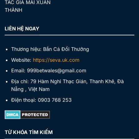
TÁC GIẢ MAI XUÂN
THÀNH
LIÊN HỆ NGAY
Thương hiệu: Bắn Cá Đổi Thưởng
Website:
https://seva.uk.com
Email:
999betwales@gmail.com
Địa chỉ: 79 Hàm Nghi Thạc Gián, Thanh Khê, Đà
Nẵng , Việt Nam
Điện thoại: 0903 768 253
TỪ KHÓA TÌM KIẾM