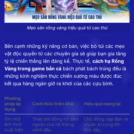
Mẹo săn rồng vàng hiệu quả từ cao thủ
Bên cạnh những kỹ năng cơ bản, việc bỏ túi các mẹo
vặt độc quyền từ các chuyên gia sẽ giúp bạn gia tăng
tỷ lệ chiến thắng lên đáng kể. Thực tế,
cách hạ Rồng
Vàng trong game bắn cá
bách phát bách trúng đều là
những kinh nghiệm thực chiến xương máu được đúc
kết qua hàng ngàn giờ ra khơi của các cựu binh.
Phương
pháp áp
Cách thức triển khai
Hiệu quả mang lại
dụng
Ghi nhớ
Theo dõi đồng hồ đếm
Chủ động nạp đạn và
lịch trình
ngược của hệ thống
chuẩn bị súng lớn
xuất hiện
sảnh đấu
đón đầu