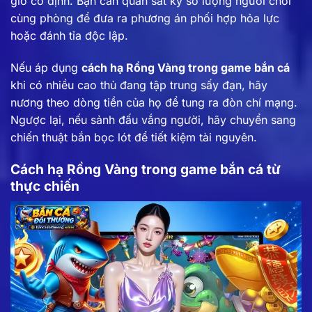
giờ cố định. Bạn cần quan sát kỹ số lượng người chơi
cùng phòng để đưa ra phương án phối hợp hỏa lực
hoặc đánh tỉa độc lập.
Nếu áp dụng
cách hạ Rồng Vàng trong game bắn cá
khi có nhiều cao thủ đang tập trung sấy đạn, hãy
nương theo dòng tiền của họ để tung ra đòn chí mạng.
Ngược lại, nếu sảnh đấu vắng người, hãy chuyển sang
chiến thuật bắn bọc lót để tiết kiệm tài nguyên.
Cách hạ Rồng Vàng trong game bắn cá từ
thực chiến